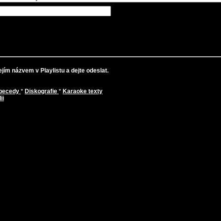
jím názvem v Playlistu a dejte odeslat.
abecedy
*
Diskografie
*
Karaoke texty
ii