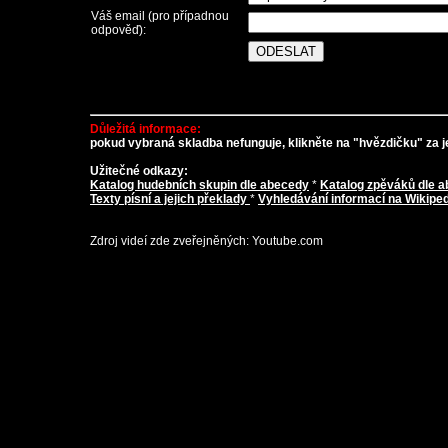
Váš email (pro případnou
odpověď):
Důležitá informace:
pokud vybraná skladba nefunguje, klikněte na "hvězdičku" za je
Užitečné odkazy:
Katalog hudebních skupin dle abecedy
*
Katalog zpěváků dle 
Texty písní a jejich překlady
*
Vyhledávání informací na Wikiped
Zdroj videí zde zveřejněných: Youtube.com