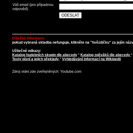
Váš email (pro případnou
odpověď):
Důležitá informace:
pokud vybraná skladba nefunguje, klikněte na "hvězdičku" za jejím názve
Užitečné odkazy:
Katalog hudebních skupin dle abecedy
*
Katalog zpěváků dle abecedy
Texty písní a jejich překlady
*
Vyhledávání informací na Wikipedii
Zdroj videí zde zveřejněných: Youtube.com