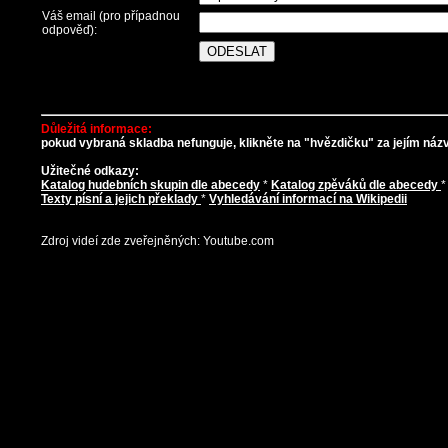
Váš email (pro případnou
odpověď):
Důležitá informace:
pokud vybraná skladba nefunguje, klikněte na "hvězdičku" za jejím názve
Užitečné odkazy:
Katalog hudebních skupin dle abecedy
*
Katalog zpěváků dle abecedy
Texty písní a jejich překlady
*
Vyhledávání informací na Wikipedii
Zdroj videí zde zveřejněných: Youtube.com