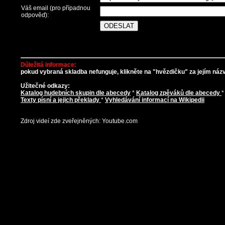
Váš email (pro případnou
odpověď):
Důležitá informace:
pokud vybraná skladba nefunguje, klikněte na "hvězdičku" za jejím názve
Užitečné odkazy:
Katalog hudebních skupin dle abecedy
*
Katalog zpěváků dle abecedy
Texty písní a jejich překlady
*
Vyhledávání informací na Wikipedii
Zdroj videí zde zveřejněných: Youtube.com