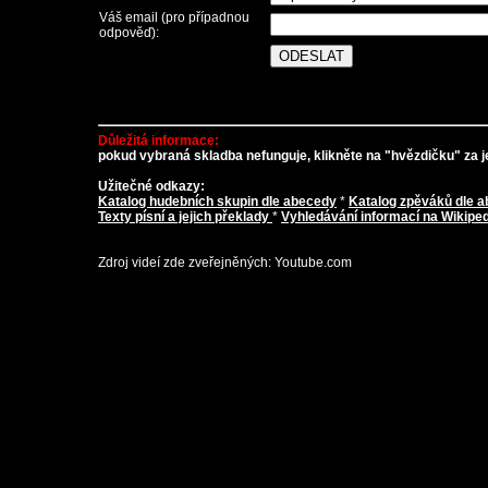
Váš email (pro případnou
odpověď):
Důležitá informace:
pokud vybraná skladba nefunguje, klikněte na "hvězdičku" za je
Užitečné odkazy:
Katalog hudebních skupin dle abecedy
*
Katalog zpěváků dle 
Texty písní a jejich překlady
*
Vyhledávání informací na Wikiped
Zdroj videí zde zveřejněných: Youtube.com