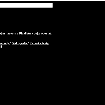
jím názvem v Playlistu a dejte odeslat.
abecedy
*
Diskografie
*
Karaoke texty
ii