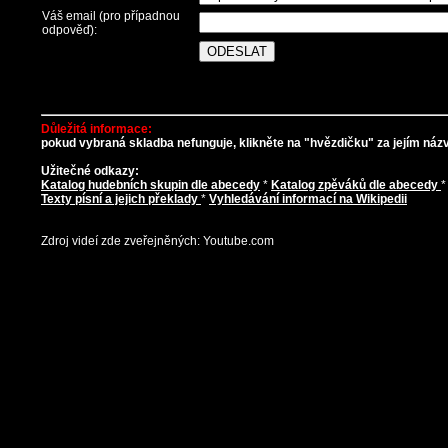
Váš email (pro případnou
odpověď):
Důležitá informace:
pokud vybraná skladba nefunguje, klikněte na "hvězdičku" za jejím názve
Užitečné odkazy:
Katalog hudebních skupin dle abecedy
*
Katalog zpěváků dle abecedy
Texty písní a jejich překlady
*
Vyhledávání informací na Wikipedii
Zdroj videí zde zveřejněných: Youtube.com