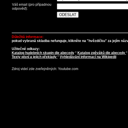
Váš email (pro případnou
odpověď):
Důležitá informace:
pokud vybraná skladba nefunguje, klikněte na "hvězdičku" za jejím názve
Užitečné odkazy:
Katalog hudebních skupin dle abecedy
*
Katalog zpěváků dle abecedy
Texty písní a jejich překlady
*
Vyhledávání informací na Wikipedii
Zdroj videí zde zveřejněných: Youtube.com