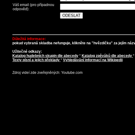
Váš email (pro případnou
odpověď):
Důležitá informace:
pokud vybraná skladba nefunguje, klikněte na "hvězdičku" za jejím názve
Užitečné odkazy:
Katalog hudebních skupin dle abecedy
*
Katalog zpěváků dle abecedy
Texty písní a jejich překlady
*
Vyhledávání informací na Wikipedii
Zdroj videí zde zveřejněných: Youtube.com