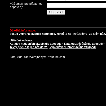
Váš email (pro případnou
odpověď):
Důležitá informace:
pokud vybraná skladba nefunguje, klikněte na "hvězdičku" za jejím názve
Užitečné odkazy:
Katalog hudebních skupin dle abecedy
*
Katalog zpěváků dle abecedy
Texty písní a jejich překlady
*
Vyhledávání informací na Wikipedii
Zdroj videí zde zveřejněných: Youtube.com