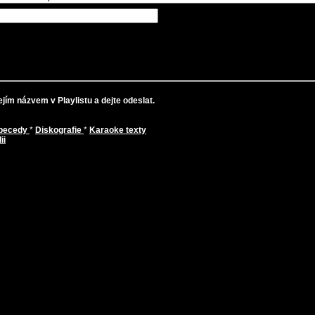
jím názvem v Playlistu a dejte odeslat.
abecedy
*
Diskografie
*
Karaoke texty
ii