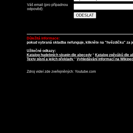
Váš email (pro případnou
odpověď):
Důležitá informace:
pokud vybraná skladba nefunguje, klikněte na "hvězdičku" za je
Užitečné odkazy:
Katalog hudebních skupin dle abecedy
*
Katalog zpěváků dle 
Texty písní a jejich překlady
*
Vyhledávání informací na Wikiped
Zdroj videí zde zveřejněných: Youtube.com