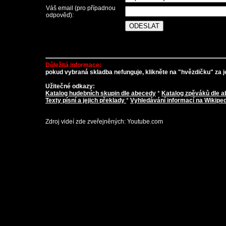
Váš email (pro případnou
odpověď):
Důležitá informace:
pokud vybraná skladba nefunguje, klikněte na "hvězdičku" za je
Užitečné odkazy:
Katalog hudebních skupin dle abecedy
*
Katalog zpěváků dle 
Texty písní a jejich překlady
*
Vyhledávání informací na Wikiped
Zdroj videí zde zveřejněných: Youtube.com