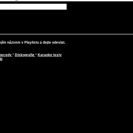
jím názvem v Playlistu a dejte odeslat.
abecedy
*
Diskografie
*
Karaoke texty
ii