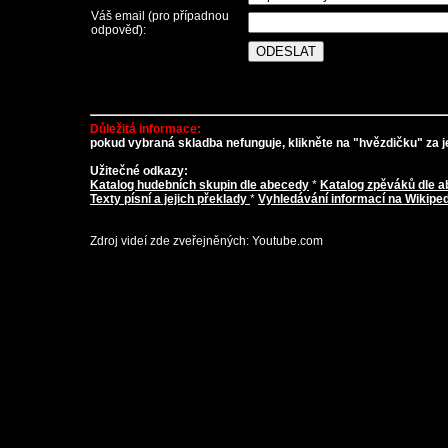
Váš email (pro případnou
odpověď):
Důležitá informace:
pokud vybraná skladba nefunguje, klikněte na "hvězdičku" za je
Užitečné odkazy:
Katalog hudebních skupin dle abecedy
*
Katalog zpěváků dle 
Texty písní a jejich překlady
*
Vyhledávání informací na Wikiped
Zdroj videí zde zveřejněných: Youtube.com