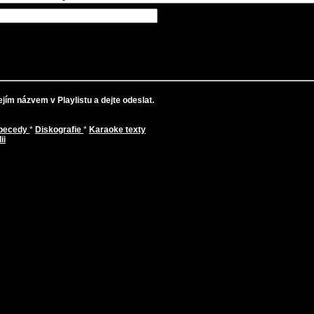
jím názvem v Playlistu a dejte odeslat.
abecedy
*
Diskografie
*
Karaoke texty
ii