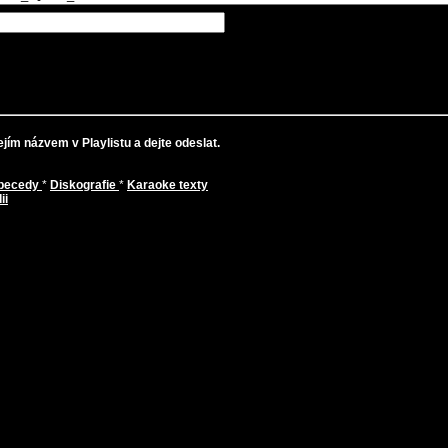
jím názvem v Playlistu a dejte odeslat.
abecedy
*
Diskografie
*
Karaoke texty
ii