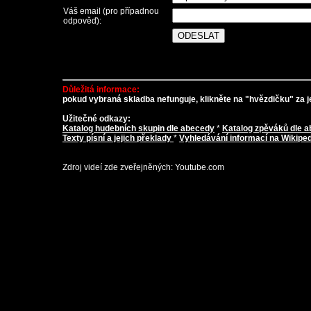
Váš email (pro případnou
odpověď):
Důležitá informace:
pokud vybraná skladba nefunguje, klikněte na "hvězdičku" za je
Užitečné odkazy:
Katalog hudebních skupin dle abecedy
*
Katalog zpěváků dle 
Texty písní a jejich překlady
*
Vyhledávání informací na Wikiped
Zdroj videí zde zveřejněných: Youtube.com