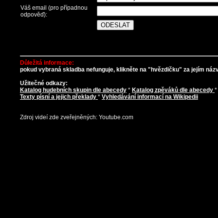
Váš email (pro případnou
odpověď):
Důležitá informace:
pokud vybraná skladba nefunguje, klikněte na "hvězdičku" za jejím názve
Užitečné odkazy:
Katalog hudebních skupin dle abecedy
*
Katalog zpěváků dle abecedy
Texty písní a jejich překlady
*
Vyhledávání informací na Wikipedii
Zdroj videí zde zveřejněných: Youtube.com