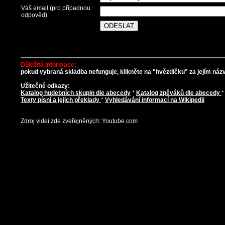
Váš email (pro případnou
odpověď):
Důležitá informace:
pokud vybraná skladba nefunguje, klikněte na "hvězdičku" za jejím názve
Užitečné odkazy:
Katalog hudebních skupin dle abecedy
*
Katalog zpěváků dle abecedy
Texty písní a jejich překlady
*
Vyhledávání informací na Wikipedii
Zdroj videí zde zveřejněných: Youtube.com