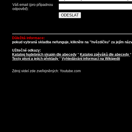
Váš email (pro případnou
odpověď):
Důležitá informace:
pokud vybraná skladba nefunguje, klikněte na "hvězdičku" za jejím názve
Užitečné odkazy:
Katalog hudebních skupin dle abecedy
*
Katalog zpěváků dle abecedy
Texty písní a jejich překlady
*
Vyhledávání informací na Wikipedii
Zdroj videí zde zveřejněných: Youtube.com