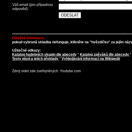
Váš email (pro případnou
odpověď):
Důležitá informace:
pokud vybraná skladba nefunguje, klikněte na "hvězdičku" za jejím názve
Užitečné odkazy:
Katalog hudebních skupin dle abecedy
*
Katalog zpěváků dle abecedy
Texty písní a jejich překlady
*
Vyhledávání informací na Wikipedii
Zdroj videí zde zveřejněných: Youtube.com