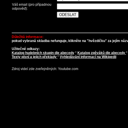
Váš email (pro případnou
odpověď):
Důležitá informace:
pokud vybraná skladba nefunguje, klikněte na "hvězdičku" za jejím názve
Užitečné odkazy:
Katalog hudebních skupin dle abecedy
*
Katalog zpěváků dle abecedy
Texty písní a jejich překlady
*
Vyhledávání informací na Wikipedii
Zdroj videí zde zveřejněných: Youtube.com