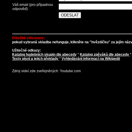
Váš email (pro případnou
odpověď):
Důležitá informace:
pokud vybraná skladba nefunguje, klikněte na "hvězdičku" za jejím názve
Užitečné odkazy:
Katalog hudebních skupin dle abecedy
*
Katalog zpěváků dle abecedy
Texty písní a jejich překlady
*
Vyhledávání informací na Wikipedii
Zdroj videí zde zveřejněných: Youtube.com