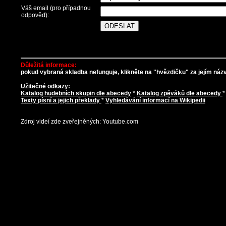
Váš email (pro případnou
odpověď):
Důležitá informace:
pokud vybraná skladba nefunguje, klikněte na "hvězdičku" za jejím názve
Užitečné odkazy:
Katalog hudebních skupin dle abecedy
*
Katalog zpěváků dle abecedy
Texty písní a jejich překlady
*
Vyhledávání informací na Wikipedii
Zdroj videí zde zveřejněných: Youtube.com