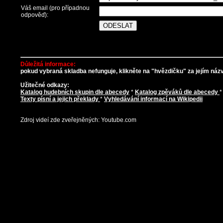
Váš email (pro případnou
odpověď):
Důležitá informace:
pokud vybraná skladba nefunguje, klikněte na "hvězdičku" za jejím názve
Užitečné odkazy:
Katalog hudebních skupin dle abecedy
*
Katalog zpěváků dle abecedy
Texty písní a jejich překlady
*
Vyhledávání informací na Wikipedii
Zdroj videí zde zveřejněných: Youtube.com