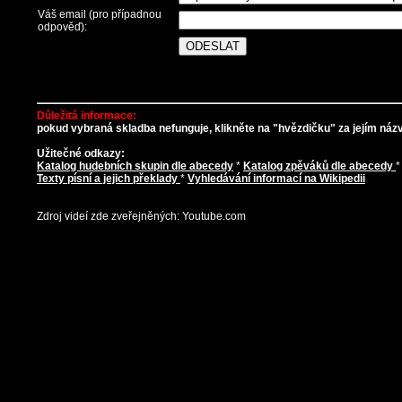
Váš email (pro případnou
odpověď):
Důležitá informace:
pokud vybraná skladba nefunguje, klikněte na "hvězdičku" za jejím názve
Užitečné odkazy:
Katalog hudebních skupin dle abecedy
*
Katalog zpěváků dle abecedy
Texty písní a jejich překlady
*
Vyhledávání informací na Wikipedii
Zdroj videí zde zveřejněných: Youtube.com