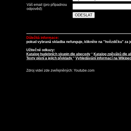
Váš email (pro případnou
odpověď):
Důležitá informace:
pokud vybraná skladba nefunguje, klikněte na "hvězdičku" za je
Užitečné odkazy:
Katalog hudebních skupin dle abecedy
*
Katalog zpěváků dle 
Texty písní a jejich překlady
*
Vyhledávání informací na Wikiped
Zdroj videí zde zveřejněných: Youtube.com