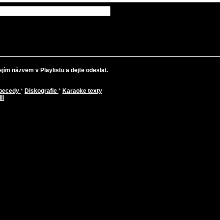
jím názvem v Playlistu a dejte odeslat.
abecedy
*
Diskografie
*
Karaoke texty
ii