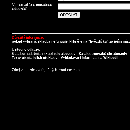
Váš email (pro případnou
odpověď):
Důležitá informace:
pokud vybraná skladba nefunguje, klikněte na "hvězdičku" za jejím názve
Užitečné odkazy:
Katalog hudebních skupin dle abecedy
*
Katalog zpěváků dle abecedy
Texty písní a jejich překlady
*
Vyhledávání informací na Wikipedii
Zdroj videí zde zveřejněných: Youtube.com