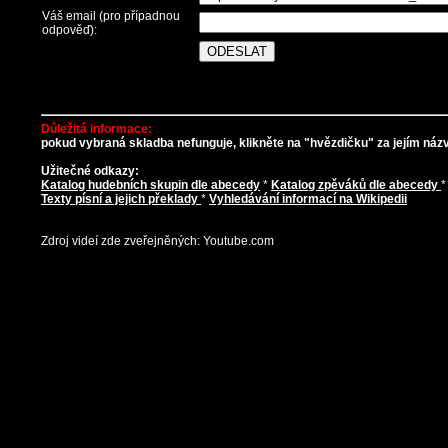
Váš email (pro případnou
odpověď):
Důležitá informace:
pokud vybraná skladba nefunguje, klikněte na "hvězdičku" za jejím názve
Užitečné odkazy:
Katalog hudebních skupin dle abecedy
*
Katalog zpěváků dle abecedy
Texty písní a jejich překlady
*
Vyhledávání informací na Wikipedii
Zdroj videí zde zveřejněných: Youtube.com