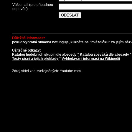
Váš email (pro případnou
odpověď):
Důležitá informace:
pokud vybraná skladba nefunguje, klikněte na "hvězdičku" za jejím názve
Užitečné odkazy:
Katalog hudebních skupin dle abecedy
*
Katalog zpěváků dle abecedy
Texty písní a jejich překlady
*
Vyhledávání informací na Wikipedii
Zdroj videí zde zveřejněných: Youtube.com