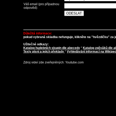
Váš email (pro případnou
odpověď):
Důležitá informace:
pokud vybraná skladba nefunguje, klikněte na "hvězdičku" za je
Užitečné odkazy:
Katalog hudebních skupin dle abecedy
*
Katalog zpěváků dle 
Texty písní a jejich překlady
*
Vyhledávání informací na Wikiped
Zdroj videí zde zveřejněných: Youtube.com