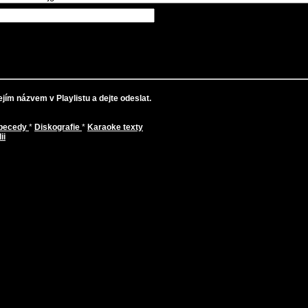
jím názvem v Playlistu a dejte odeslat.
abecedy
*
Diskografie
*
Karaoke texty
ii