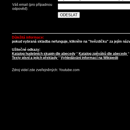
Váš email (pro případnou
odpověď):
Důležitá informace:
pokud vybraná skladba nefunguje, klikněte na "hvězdičku" za jejím názve
Užitečné odkazy:
Katalog hudebních skupin dle abecedy
*
Katalog zpěváků dle abecedy
Texty písní a jejich překlady
*
Vyhledávání informací na Wikipedii
Zdroj videí zde zveřejněných: Youtube.com