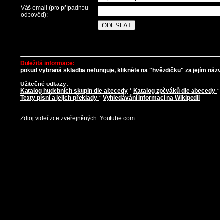
Váš email (pro případnou
odpověď):
Důležitá informace:
pokud vybraná skladba nefunguje, klikněte na "hvězdičku" za jejím názve
Užitečné odkazy:
Katalog hudebních skupin dle abecedy
*
Katalog zpěváků dle abecedy
Texty písní a jejich překlady
*
Vyhledávání informací na Wikipedii
Zdroj videí zde zveřejněných: Youtube.com