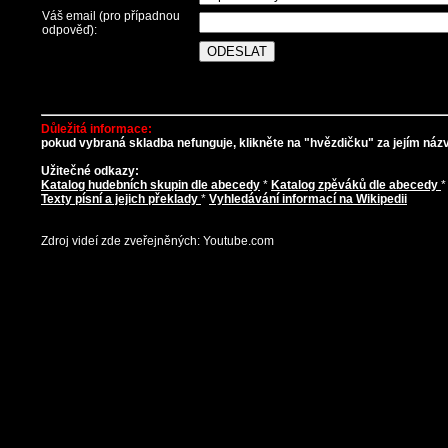
Váš email (pro případnou
odpověď):
Důležitá informace:
pokud vybraná skladba nefunguje, klikněte na "hvězdičku" za jejím názve
Užitečné odkazy:
Katalog hudebních skupin dle abecedy
*
Katalog zpěváků dle abecedy
Texty písní a jejich překlady
*
Vyhledávání informací na Wikipedii
Zdroj videí zde zveřejněných: Youtube.com