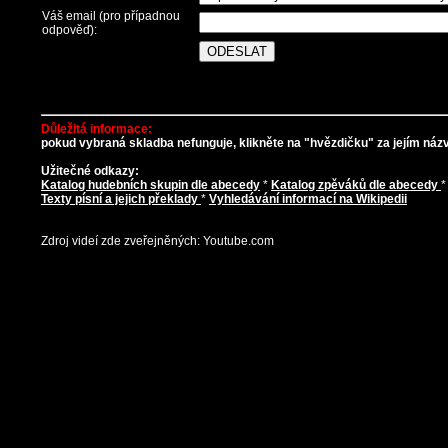
Váš email (pro případnou
odpověď):
Důležitá informace:
pokud vybraná skladba nefunguje, klikněte na "hvězdičku" za jejím názve
Užitečné odkazy:
Katalog hudebních skupin dle abecedy
*
Katalog zpěváků dle abecedy
Texty písní a jejich překlady
*
Vyhledávání informací na Wikipedii
Zdroj videí zde zveřejněných: Youtube.com