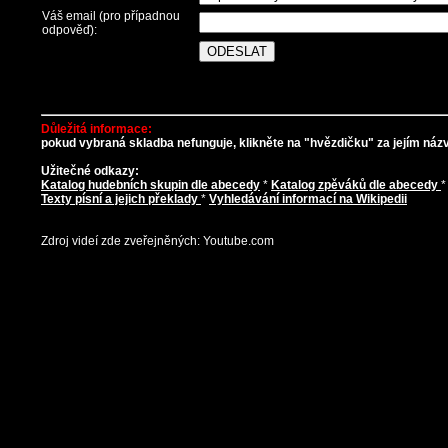
Váš email (pro případnou
odpověď):
Důležitá informace:
pokud vybraná skladba nefunguje, klikněte na "hvězdičku" za jejím názve
Užitečné odkazy:
Katalog hudebních skupin dle abecedy
*
Katalog zpěváků dle abecedy
Texty písní a jejich překlady
*
Vyhledávání informací na Wikipedii
Zdroj videí zde zveřejněných: Youtube.com