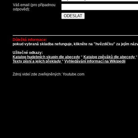
Váš email (pro případnou
odpověď):
Důležitá informace:
pokud vybraná skladba nefunguje, klikněte na "hvězdičku" za jejím názve
Užitečné odkazy:
Katalog hudebních skupin dle abecedy
*
Katalog zpěváků dle abecedy
Texty písní a jejich překlady
*
Vyhledávání informací na Wikipedii
Zdroj videí zde zveřejněných: Youtube.com