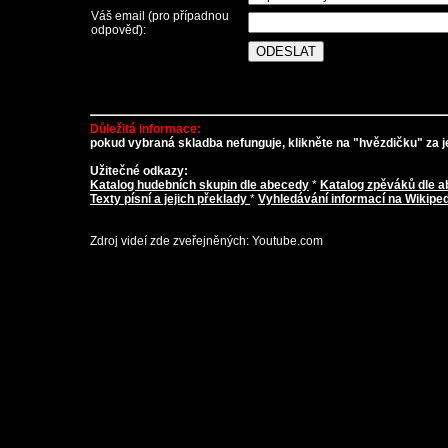
Váš email (pro případnou
odpověď):
Důležitá informace:
pokud vybraná skladba nefunguje, klikněte na "hvězdičku" za je
Užitečné odkazy:
Katalog hudebních skupin dle abecedy
*
Katalog zpěváků dle 
Texty písní a jejich překlady
*
Vyhledávání informací na Wikiped
Zdroj videí zde zveřejněných: Youtube.com