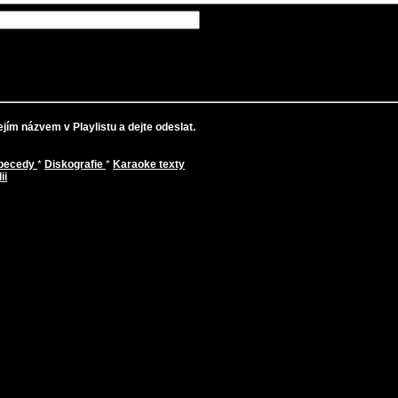
jím názvem v Playlistu a dejte odeslat.
abecedy
*
Diskografie
*
Karaoke texty
ii