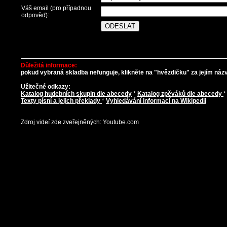
Váš email (pro případnou
odpověď):
Důležitá informace:
pokud vybraná skladba nefunguje, klikněte na "hvězdičku" za jejím názve
Užitečné odkazy:
Katalog hudebních skupin dle abecedy
*
Katalog zpěváků dle abecedy
Texty písní a jejich překlady
*
Vyhledávání informací na Wikipedii
Zdroj videí zde zveřejněných: Youtube.com