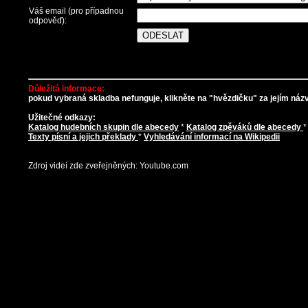
Váš email (pro případnou
odpověď):
Důležitá informace:
pokud vybraná skladba nefunguje, klikněte na "hvězdičku" za jejím názve
Užitečné odkazy:
Katalog hudebních skupin dle abecedy
*
Katalog zpěváků dle abecedy
Texty písní a jejich překlady
*
Vyhledávání informací na Wikipedii
Zdroj videí zde zveřejněných: Youtube.com