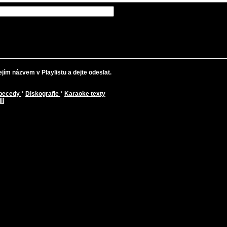
jím názvem v Playlistu a dejte odeslat.
abecedy
*
Diskografie
*
Karaoke texty
ii