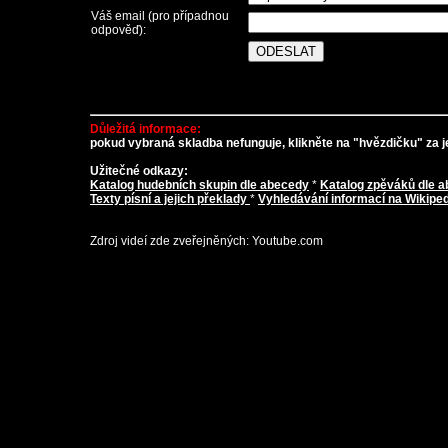
Váš email (pro případnou
odpověď):
Důležitá informace:
pokud vybraná skladba nefunguje, klikněte na "hvězdičku" za je
Užitečné odkazy:
Katalog hudebních skupin dle abecedy
*
Katalog zpěváků dle 
Texty písní a jejich překlady
*
Vyhledávání informací na Wikiped
Zdroj videí zde zveřejněných: Youtube.com