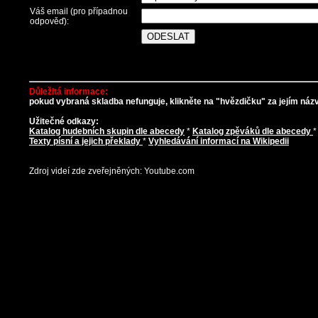
Váš email (pro případnou
odpověď):
Důležitá informace:
pokud vybraná skladba nefunguje, klikněte na "hvězdičku" za jejím názve
Užitečné odkazy:
Katalog hudebních skupin dle abecedy
*
Katalog zpěváků dle abecedy
Texty písní a jejich překlady
*
Vyhledávání informací na Wikipedii
Zdroj videí zde zveřejněných: Youtube.com