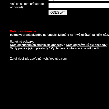
Váš email (pro případnou
odpověď):
Důležitá informace:
pokud vybraná skladba nefunguje, klikněte na "hvězdičku" za jejím názve
Užitečné odkazy:
Katalog hudebních skupin dle abecedy
*
Katalog zpěváků dle abecedy
Texty písní a jejich překlady
*
Vyhledávání informací na Wikipedii
Zdroj videí zde zveřejněných: Youtube.com