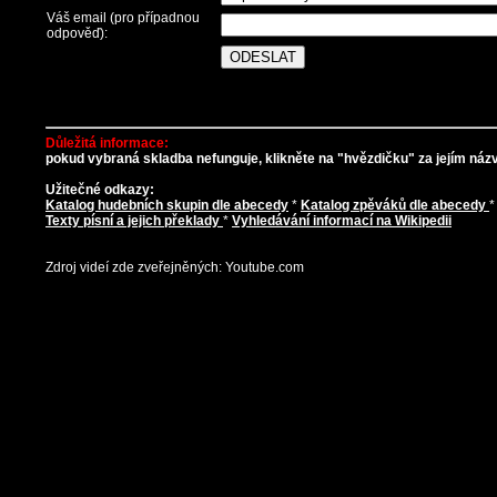
Váš email (pro případnou
odpověď):
Důležitá informace:
pokud vybraná skladba nefunguje, klikněte na "hvězdičku" za jejím názve
Užitečné odkazy:
Katalog hudebních skupin dle abecedy
*
Katalog zpěváků dle abecedy
Texty písní a jejich překlady
*
Vyhledávání informací na Wikipedii
Zdroj videí zde zveřejněných: Youtube.com