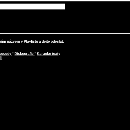
jím názvem v Playlistu a dejte odeslat.
abecedy
*
Diskografie
*
Karaoke texty
ii