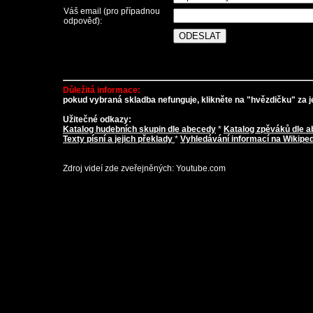
Váš email (pro případnou
odpověď):
Důležitá informace:
pokud vybraná skladba nefunguje, klikněte na "hvězdičku" za je
Užitečné odkazy:
Katalog hudebních skupin dle abecedy
*
Katalog zpěváků dle 
Texty písní a jejich překlady
*
Vyhledávání informací na Wikiped
Zdroj videí zde zveřejněných: Youtube.com